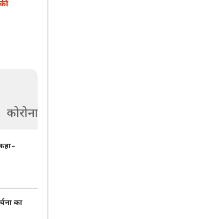
 की
कोरोना
 कहा–
र्चना का