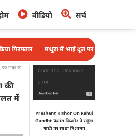


होम
वीडियो
सर्च
मथुरा में भाई दूज पर उमड़ी भक्तों की भीड़, 1.25 लाख श
क, एक मासूम की
Video
Code 150: Unknown
Player
error.
ा की
Download File:
लत में
https://www.youtube.com/watch?
Prashant Kishor On Rahul
v=N_f4W2r2nys&_=1
Gandhi: प्रशांत किशोर ने राहुल
गांधी पर साधा निशाना!