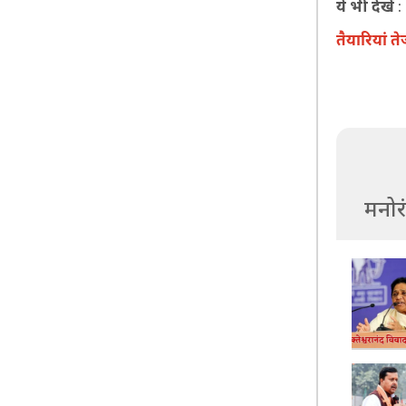
ये भी देखें
तैयारियां ते
मनोर