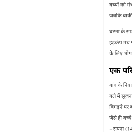
बच्चों को ग
जबकि बाकी त
घटना के साम
हड़कंप मच ग
के लिए भोपा
एक परिव
गांव के निव
गले में सूजन
बिगड़ने पर 
जैसे ही बच्
– सपना (14)