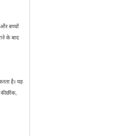
 और बच्चों
आने के बाद
 करता है। यह
 की छींक,