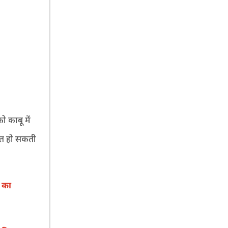
ो काबू में
ित हो सकती
 का