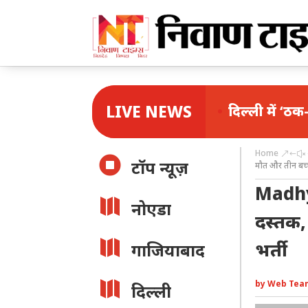
LIVE NEWS
दिल्ली में ‘ठक-ठक’ गैंग का प
Home
&#x

टॉप न्यूज़
मौत और तीन बच्चे
Madhya

नोएडा
दस्तक,

भर्ती
गाजियाबाद

by
Web Tea
दिल्ली