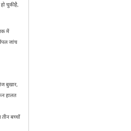
ो चुकी है,
क में
ैंपल जांच
तेज बुखार,
लेकिन हालत
 तीन बच्चों