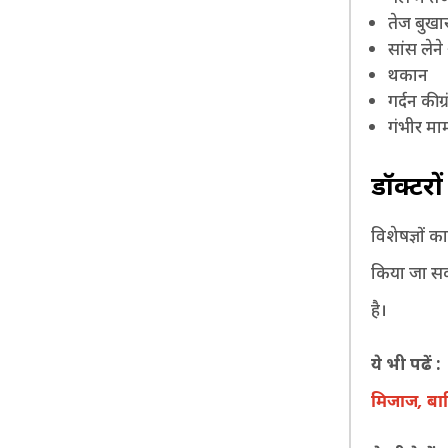
तेज बुखा
सांस लेन
थकान
गर्दन की ग्
गंभीर माम
डॉक्टर
विशेषज्ञों 
किया जा सक
है।
ये भी पढें 
मिजाज, बार