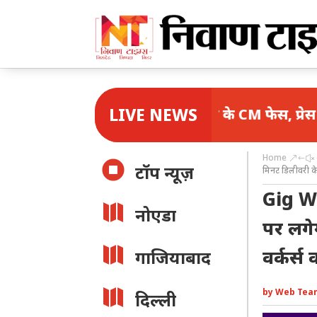
LIVE NEWS
 यादव होंगे महागठबंधन के CM फेस, प्रेस कॉन्फ्रेंस में ह
Home
&#x

टॉप न्यूज़
मिनट डिलीवरी के
Gig Wo

नोएडा
पर लगे

वर्कर्स
गाजियाबाद

by
Web Tea
दिल्ली