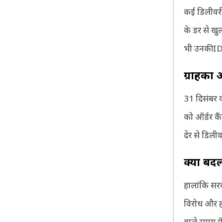
कई डिलीवरी 
के डर से ख
भी उनकी ID
ग्राहकों
31 दिसंबर क
को ऑर्डर कै
देर से डिलीव
क्या बद
हालांकि सर
विरोध और हड
वाले समय मे