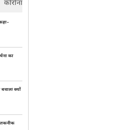
कोरोना
 कहा–
र्चना का
वाल! क्यों
AI तकनीक