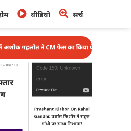


होम
वीडियो
सर्च
लोत ने CM फेस का किया ऐलान
ेगा लगाम? 10
Video
Code 150: Unknown
Player
error.
्तार
Download File:
िग
https://www.youtube.com/watch?
Prashant Kishor On Rahul
v=N_f4W2r2nys&_=1
Gandhi: प्रशांत किशोर ने राहुल
गांधी पर साधा निशाना!