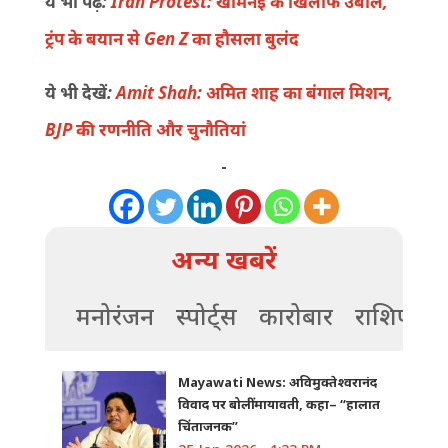
ये भी पढ़ें:
Iran Protest: खामेनेई के खिलाफ उबाल,
ट्रंप के बयान से Gen Z का हौसला बुलंद
ये भी देखें:
Amit Shah: अमित शाह का बंगाल मिशन,
BJP की रणनीति और चुनौतियां
-
अन्य खबरें
मनोरंजन
स्पोर्ट्स
कारोबार
राशिफल
Mayawati News: अविमुक्तेश्वरानंद
विवाद पर बोलीं मायावती, कहा– “हालात
चिंताजनक”