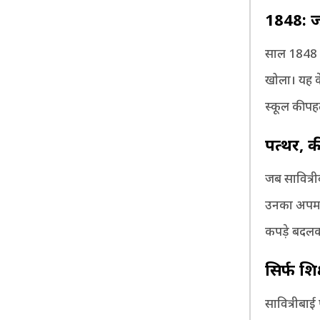
1848:
ज
साल 1848 मे
खोला। यह क
स्कूल की प
पत्थर
,
क
जब सावित्री
उनका अपमा
कपड़े बदलकर
सिर्फ शिक
सावित्रीबाई