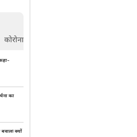
कोरोना
 कहा–
र्चना का
वाल! क्यों