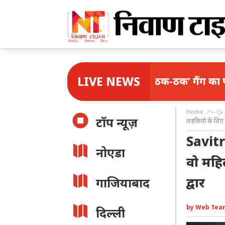
LIVE NEWS
दिल्ली में ‘ठक-ठक’ गैंग का पर्दाफाश, एएटी
Home
&#x

टॉप न्यूज़
लड़कियों के लिए 
Savitr

नोएडा
वो महि

द्वार
गाजियाबाद

by
Web Tea
दिल्ली