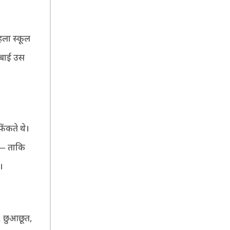
हला स्कूल
ीबाई उस
ेंकते थे।
ं— ताकि
।
व, छुआछूत,