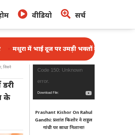


होम
वीडियो
सर्च
ाई दूज पर उमड़ी भक्तों की भीड़, 1.25 लाख श्रद्धालुओं ने 
ा, जिसने
Video
Code 150: Unknown
Player
error.
ं डरी
Download File:
ा के
https://www.youtube.com/watch?
Prashant Kishor On Rahul
v=N_f4W2r2nys&_=1
Gandhi: प्रशांत किशोर ने राहुल
गांधी पर साधा निशाना!