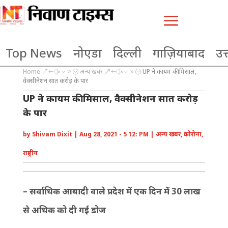
a
Top News
नोएडा
दिल्ली
गाज़ियाबाद
उत्
Home
अन्य खबर
UP ने कायम की मिसाल,
&#x39;
&#x39;
वैक्सीनेशन सात करोड़ के पार
UP ने कायम की मिसाल, वैक्सीनेशन सात करोड़
के पार
by
Shivam Dixit
|
Aug 28, 2021 - 5 12: PM
|
अन्य खबर
,
कोरोना
,
राष्ट्रीय
– सर्वाधिक आबादी वाले प्रदेश में एक दिन में 30 लाख
से अधिक को दी गई डोज