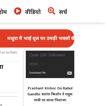


होम
वीडियो
सर्च
ई दूज पर उमड़ी भक्तों की भीड़, 1.25 लाख श्रद्धालुओं ने 
ी का नया रिकॉर्ड,
Video
Code 150: Unknown
Player
error.
या
Download File:
https://www.youtube.com/watch?
Prashant Kishor On Rahul
v=N_f4W2r2nys&_=1
Gandhi: प्रशांत किशोर ने राहुल
गांधी पर साधा निशाना!
का