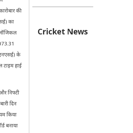
कारोबार की
एसई) का
Cricket News
कोलॉजिकल
,073.31
(एनएसई) के
ऑल टाइम हाई
 और निफ्टी
ोबारी दिन
कायम किया
ॉर्ड बनाया