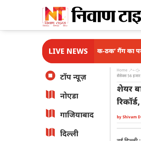
LIVE NEWS
दिल्ली में ‘ठक-ठक’ गैंग का पर्दाफाश, एएटीए
Home
&#x

टॉप न्यूज़
सेंसेक्स 56 हजार
शेयर ब

नोएडा
रिकॉर्ड

गाजियाबाद
by
Shivam D

दिल्ली
नई दिल्ली 