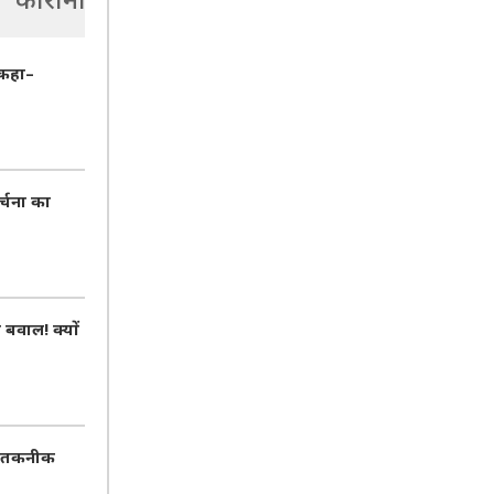
 कहा–
र्चना का
वाल! क्यों
AI तकनीक