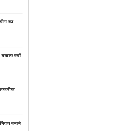
र्चना का
वाल! क्यों
AI तकनीक
 नियम बनाने