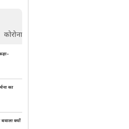
कोरोना
 कहा–
र्चना का
वाल! क्यों