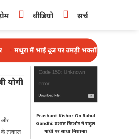


होम
वीडियो
सर्च
ाई दूज पर उमड़ी भक्तों की भीड़, 1.25 लाख श्रद्धालुओं ने
Video
Code 150: Unknown
्री योगी
Player
error.
Download File:
https://www.youtube.com/watch?
Prashant Kishor On Rahul
v=N_f4W2r2nys&_=1
बी और
Gandhi: प्रशांत किशोर ने राहुल
गांधी पर साधा निशाना!
े के तत्काल