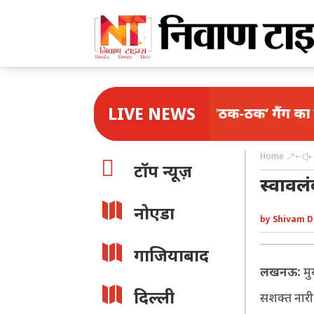
LIVE NEWS
दिल्ली में ‘ठक-ठक’ गैंग का पर्दाफाश, एएटी
Home
&#x

टॉप न्यूज़
स्वावलं

नोएडा
by
Shivam D

गाजियाबाद
लखनऊ:
मु

दिल्ली
सशक्त नारी न