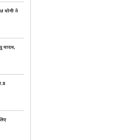
 योगी ने
पू यादव,
2.8
 लिए