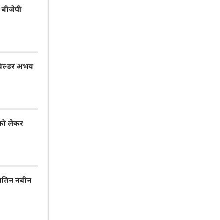
 बीजेपी
 बिल्डर अभय
को लेकर
नितिन नबीन