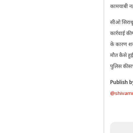
कामयाबी नह
सीओ सिराथू 
कार्रवाई की 
के कारण शव स
मौत कैसे हुई
पुलिस की सभ
P
ublish b
@shivam