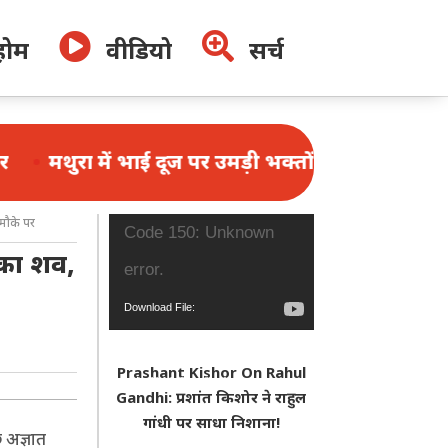


होम
वीडियो
सर्च
भाई दूज पर उमड़ी भक्तों की भीड़, 1.25 लाख श्रद्धालुओं ने
 मौके पर
Video
Code 150: Unknown
 का शव,
Player
error.
Download File:
https://www.youtube.com/watch?
Prashant Kishor On Rahul
v=N_f4W2r2nys&_=1
Gandhi: प्रशांत किशोर ने राहुल
गांधी पर साधा निशाना!
 अज्ञात