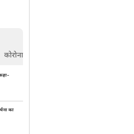
कोरोना
 कहा–
र्चना का