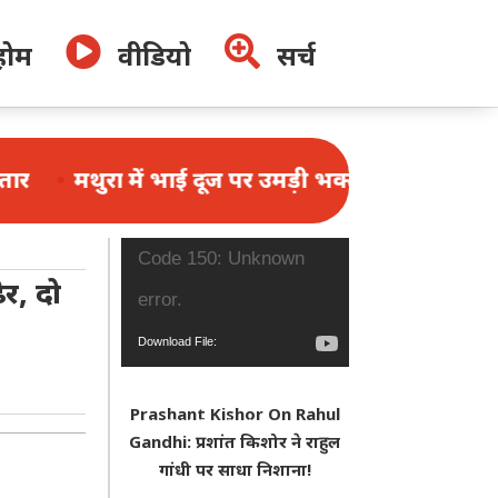


होम
वीडियो
सर्च
ें भाई दूज पर उमड़ी भक्तों की भीड़, 1.25 लाख श्रद्धालुओं
Video
Code 150: Unknown
र, दो
Player
error.
Download File:
https://www.youtube.com/watch?
Prashant Kishor On Rahul
v=N_f4W2r2nys&_=1
Gandhi: प्रशांत किशोर ने राहुल
गांधी पर साधा निशाना!