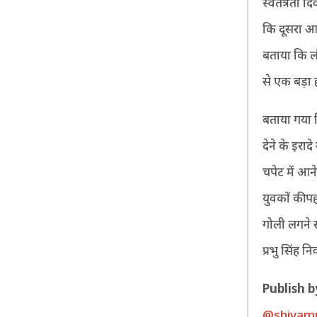
स्वतंत्रता 
कि दूसरा आत
बताया कि ल
से एक बड़ा
बताया गया क
देने के इरा
चपेट में आन
युवकों की प
गोली लगने स
प्रभु सिंह न
P
ublish b
@shivam