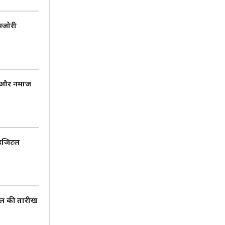
मजोरी
ा और नमाज
डिजिटल
 डील की तारीख