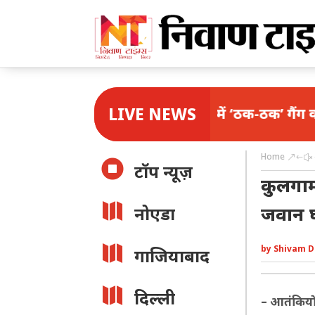
LIVE NEWS
दिल्ली में ‘ठक-ठक’ गैंग का पर्दाफाश, 
Home
&#x

टॉप न्यूज़
कुलगाम

जवान 
नोएडा

by
Shivam D
गाजियाबाद

दिल्ली
– आतंकियों 